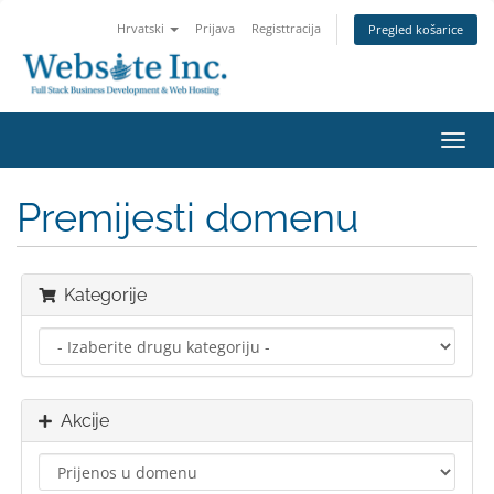
Hrvatski
Prijava
Registtracija
Pregled košarice
Preba
navig
Premijesti domenu
Kategorije
Akcije