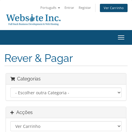
Português
Entrar
Registar
Ver Carrinho
Alter
nave
Rever & Pagar
Categorias
Acções