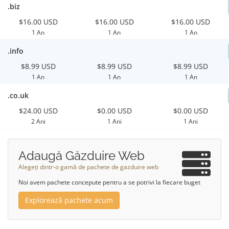
.biz
$16.00 USD
$16.00 USD
$16.00 USD
1 An
1 An
1 An
.info
$8.99 USD
$8.99 USD
$8.99 USD
1 An
1 An
1 An
.co.uk
$24.00 USD
$0.00 USD
$0.00 USD
2 Ani
1 Ani
1 Ani
Adaugă Găzduire Web
Alegeți dintr-o gamă de pachete de gazduire web
Noi avem pachete concepute pentru a se potrivi la fiecare buget
Explorează pachete acum