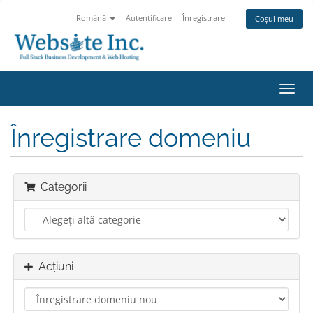
Română
Autentificare
Înregistrare
Coșul meu
Navi
Toggl
Înregistrare domeniu
Categorii
Acțiuni