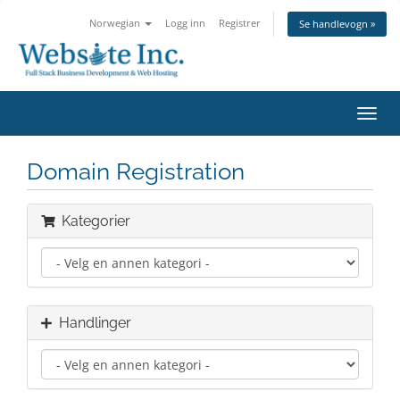
Norwegian
Logg inn
Registrer
Se handlevogn »
Bytt
navig
Domain Registration
Kategorier
Handlinger