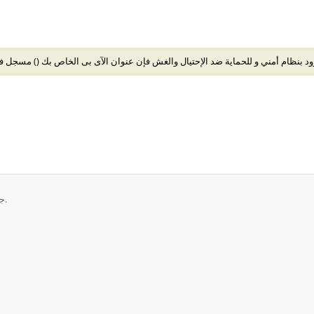
د بنظام أمني و للحماية ضد الإحتيال والغش فإن عنوان الآى بى الخاص بك (
) مسجل في
حقوق الطبع والنشر © 2026 Website, Inc.. جميع الحقوق محفوظة.