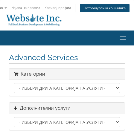
an
Најава на профил
Креирај профил
Потрошувачка кошничка
Вклу
ја
нави
Advanced Services
Категории
Дополнителни услуги