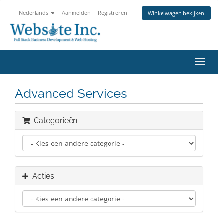
Nederlands
Aanmelden
Registreren
Winkelwagen bekijken
Navig
in-/u
Advanced Services
Categorieën
Acties