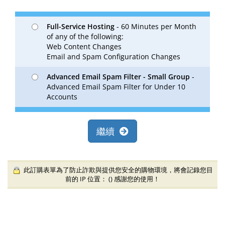
Full-Service Hosting
- 60 Minutes per Month
of any of the following:
Web Content Changes
Email and Spam Configuration Changes
Advanced Email Spam Filter - Small Group
-
Advanced Email Spam Filter for Under 10
Accounts
繼續
此訂購表單為了防止詐欺與提供您安全的購物環境，將會記錄您目
前的 IP 位置： (
) 感謝您的使用！