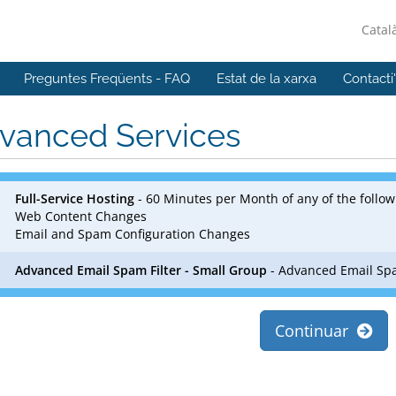
Catal
Preguntes Freqüents - FAQ
Estat de la xarxa
Contacti
vanced Services
Full-Service Hosting
- 60 Minutes per Month of any of the follow
Web Content Changes
Email and Spam Configuration Changes
Advanced Email Spam Filter - Small Group
- Advanced Email Spa
Continuar