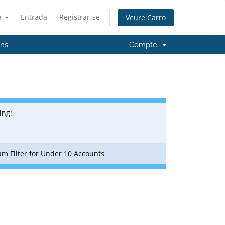
à
Entrada
Registrar-se
Veure Carro
'ns
Compte
ing:
m Filter for Under 10 Accounts