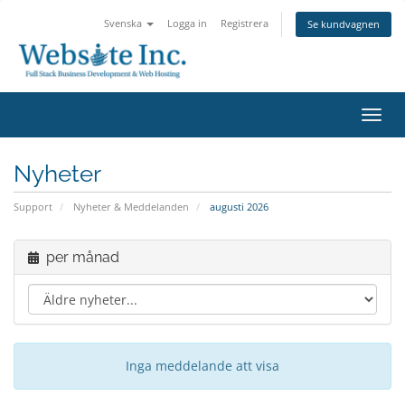
Svenska
Logga in
Registrera
Se kundvagnen
Växla
navig
Nyheter
Support
Nyheter & Meddelanden
augusti 2026
per månad
Inga meddelande att visa