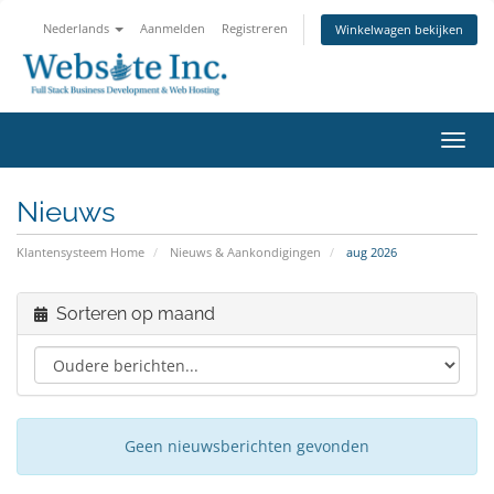
Nederlands
Aanmelden
Registreren
Winkelwagen bekijken
Navig
in-/u
Nieuws
Klantensysteem Home
Nieuws & Aankondigingen
aug 2026
Sorteren op maand
Geen nieuwsberichten gevonden