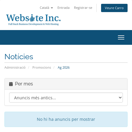
Català
Entrada
Registrar-se
Veure Carro
Canv
la
nave
Notícies
Administració
Promocions
Ag 2026
Per mes
No hi ha anuncis per mostrar